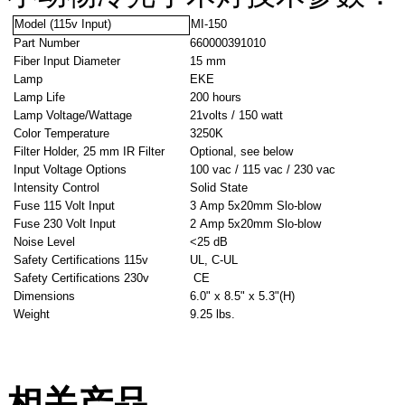
Model (115v Input)
MI-150
Part Number
660000391010
Fiber Input Diameter
15 mm
Lamp
EKE
Lamp Life
200 hours
Lamp Voltage/Wattage
21volts / 150 watt
Color Temperature
3250K
Filter Holder, 25 mm IR Filter
Optional, see below
Input Voltage Options
100 vac / 115 vac / 230 vac
Intensity Control
Solid State
Fuse 115 Volt Input
3 Amp 5x20mm Slo-blow
Fuse 230 Volt Input
2 Amp 5x20mm Slo-blow
Noise Level
<25 dB
Safety Certifications 115v
UL, C-UL
Safety Certifications 230v
CE
Dimensions
6.0" x 8.5" x 5.3"(H)
Weight
9.25 lbs.
相关产品