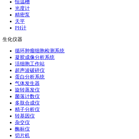
恒温槽
光度计
精密泵
天平
PH计
生化仪器
循环肿瘤细胞检测系统
凝胶成像分析系统
活细胞工作站
超声波破碎仪
蛋白分析系统
气体发生器
旋转蒸发仪
菌落计数仪
多肽合成仪
精子分析仪
转基因仪
杂交仪
酶标仪
切片机