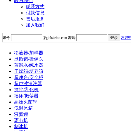
联系我们
联系方式
付款信息
售后服务
加入我们
账号:
@
globalebio.com
密码:
忘记
移液器/加样器
显微镜/摄像头
蒸馏水/纯水器
干燥箱/培养箱
超净台/安全柜
超声波清洗器
搅拌/乳化机
摇床/振荡器
高压灭菌锅
低温冰箱
液氮罐
离心机
制冰机