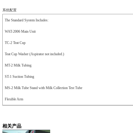
系统配置
The Standard System Includes:
WAT-2006 Main Unit
TC-2 Teat Cup
Teat Cup Washer (Aspirator not included.)
MT-2 Milk Tubing
ST-1 Suction Tubing
MS-2 Milk Tube Stand with Milk Collection Test Tube
Flexible Arm
相关产品