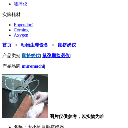
测痛仪
实验耗材
Eppendorf
Corning
Axygen
首页
>
动物生理设备
>
鼠挤奶仪
产品类别
鼠挤奶仪
|
鼠孕期监测仪
|
产品品牌
muromachi
|
图片仅供参考，以实物为准
名称：大小鼠自动挤奶器