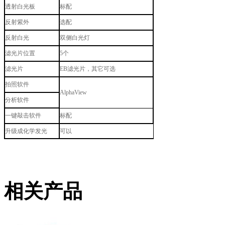
透射白光板
标配
反射紫外
选配
反射白光
双侧白光灯
滤光片位置
5
个
滤光片
EB
滤光片，其它可选
拍照软件
AlphaView
分析软件
一键敲击软件
标配
升级成化学发光
可以
相关产品