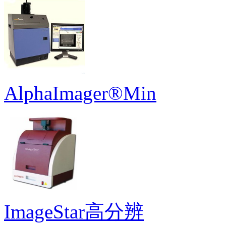
AlphaImager®Min
ImageStar高分辨