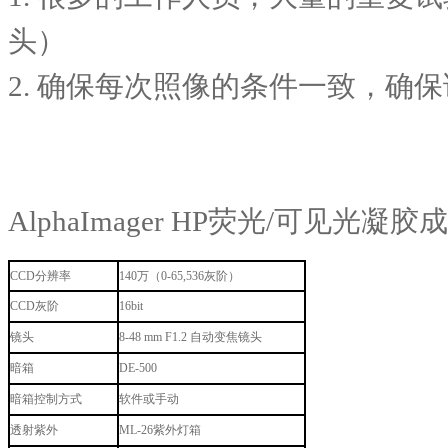
头）
2.
确保每次照像的条件一致，确保
AlphaImager HP
荧光
/
可见光凝胶成
CCD
分辨率
140
万（
0-65,536
灰阶）
CCD
灰阶
16bit
镜头
8-48 mm F1.2
自动变焦镜头
暗箱
DE-500
暗箱控制方式
软件或手动
透射紫外
ML-26
紫外灯箱