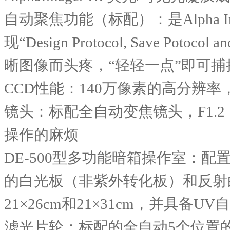
自动聚焦功能（标配）：是
Alpha I
现
“Design Protocol, Save Potocol an
晰图像而头疼，
“
轻轻一点
”
即可捕
CCD
性能：
140
万像素的高分辨率
镜头：标配全自动变焦镜头，
F1.2
操作的麻烦
DE-500
型多功能暗箱操作室：配
的白光板（非紫外转化板）和反射
21×26cm
和
21×31cm
，并具备
UV
自
滤光片轮：标配的全自动
5
个位置